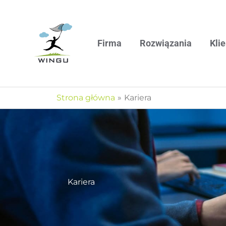
Przejdź
do
treści
Firma
Rozwiązania
Klie
Strona główna
Kariera
Kariera