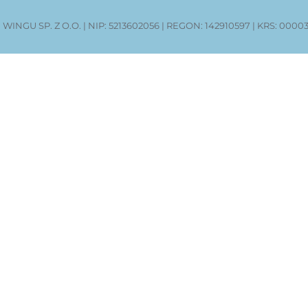
 WINGU SP. Z O.O. | NIP: 5213602056 | REGON: 142910597 | KRS: 00003