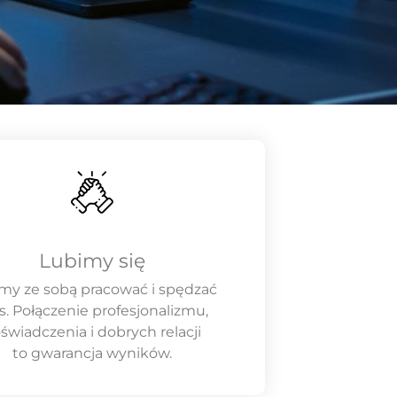
Lubimy się
my ze sobą pracować i spędzać
s. Połączenie profesjonalizmu,
świadczenia i dobrych relacji
to gwarancja wyników.