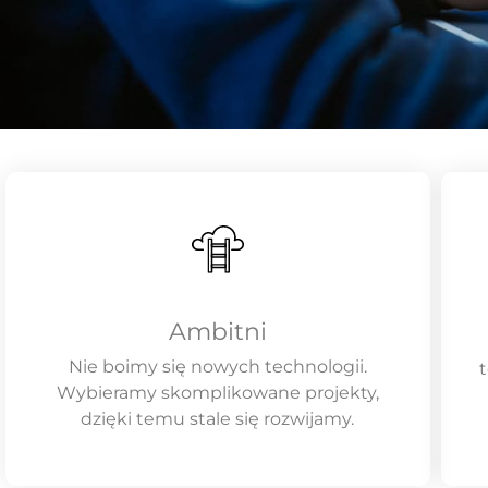
Ambitni
Nie boimy się nowych technologii.
t
Wybieramy skomplikowane projekty,
dzięki temu stale się rozwijamy.