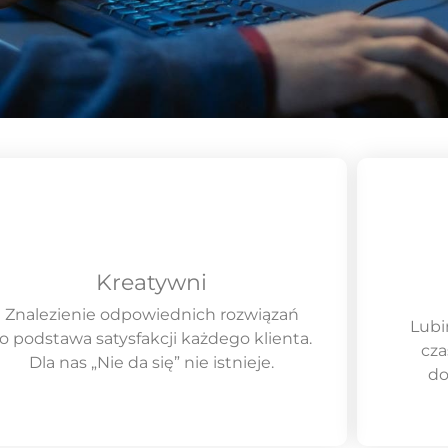
Kreatywni
Znalezienie odpowiednich rozwiązań
Lubi
o podstawa satysfakcji każdego klienta.
cza
Dla nas „Nie da się” nie istnieje.
do