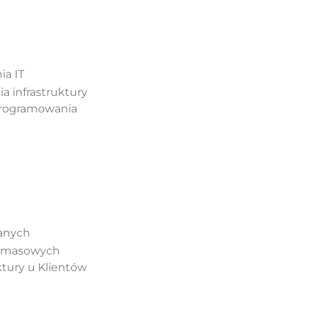
ia IT
a infrastruktury
programowania
anych
i masowych
ktury u Klientów