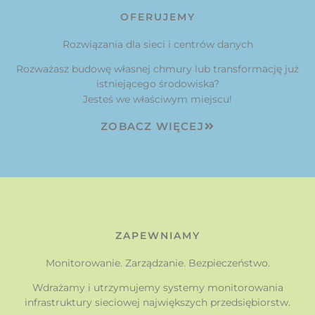
OFERUJEMY
Rozwiązania dla sieci i centrów danych
Rozważasz budowę własnej chmury lub transformację już
istniejącego środowiska?
Jesteś we właściwym miejscu!
ZOBACZ WIĘCEJ
ZAPEWNIAMY
Monitorowanie. Zarządzanie. Bezpieczeństwo.
Wdrażamy i utrzymujemy systemy monitorowania
infrastruktury sieciowej największych przedsiębiorstw.